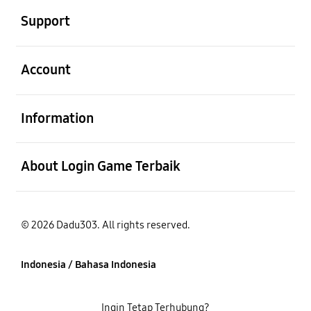
Support
Buka
Account
Buka
Information
Buka
About Login Game Terbaik
© 2026 Dadu303. All rights reserved.
Indonesia / Bahasa Indonesia
Ingin Tetap Terhubung?