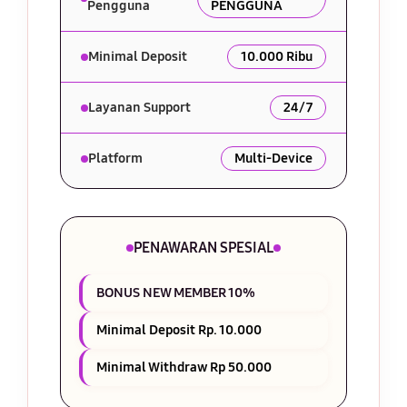
Pengguna
PENGGUNA
Minimal Deposit
10.000 Ribu
Layanan Support
24/7
Platform
Multi-Device
PENAWARAN SPESIAL
BONUS NEW MEMBER 10%
Minimal Deposit Rp. 10.000
Minimal Withdraw Rp 50.000