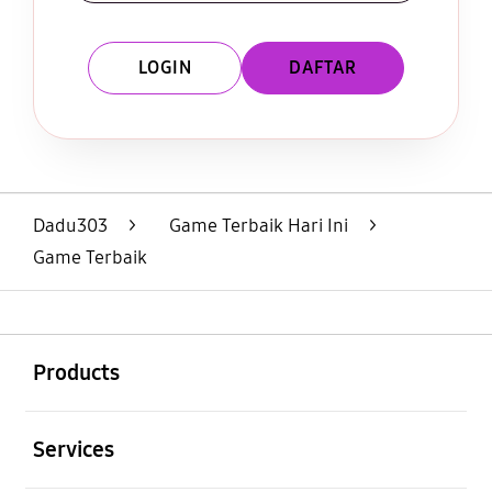
LOGIN
DAFTAR
Layer Popup Close
Dadu303
>
Game Terbaik Hari Ini
>
Game Terbaik
Buka
Footer Navigation
Products
Buka
Services
Buka