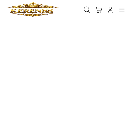
Skip
to
Cari
Troli
Login
Navigation
content