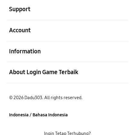
Support
Buka
Account
Buka
Information
Buka
About Login Game Terbaik
© 2026 Dadu303. All rights reserved.
Indonesia / Bahasa Indonesia
Ingin Tetap Terhubung?