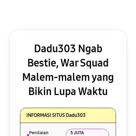
Dadu303 Ngab
Bestie, War Squad
Malem-malem yang
Bikin Lupa Waktu
INFORMASI SITUS Dadu303
Penilaian
5 JUTA