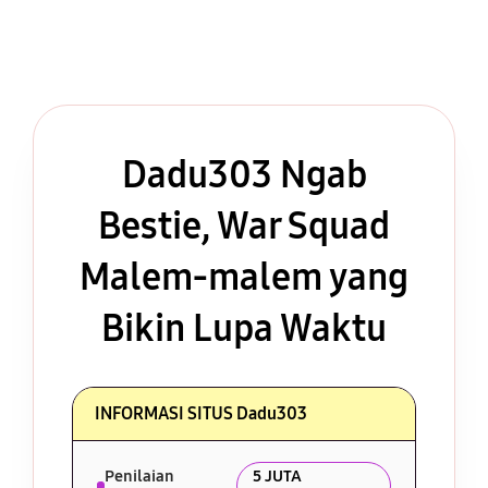
Dadu303 Ngab
Bestie, War Squad
Malem-malem yang
Bikin Lupa Waktu
INFORMASI SITUS Dadu303
Penilaian
5 JUTA