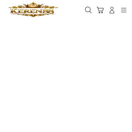
Skip
to
Cari
Troli
Login
Navigation
content