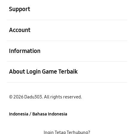
Support
Buka
Account
Buka
Information
Buka
About Login Game Terbaik
© 2026 Dadu303. All rights reserved.
Indonesia / Bahasa Indonesia
Ingin Tetap Terhubung?