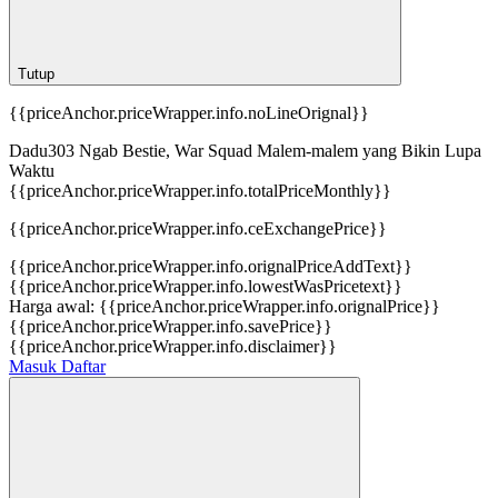
Tutup
{{priceAnchor.priceWrapper.info.noLineOrignal}}
Dadu303 Ngab Bestie, War Squad Malem-malem yang Bikin Lupa
Waktu
{{priceAnchor.priceWrapper.info.totalPriceMonthly}}
{{priceAnchor.priceWrapper.info.ceExchangePrice}}
{{priceAnchor.priceWrapper.info.orignalPriceAddText}}
{{priceAnchor.priceWrapper.info.lowestWasPricetext}}
Harga awal:
{{priceAnchor.priceWrapper.info.orignalPrice}}
{{priceAnchor.priceWrapper.info.savePrice}}
{{priceAnchor.priceWrapper.info.disclaimer}}
Masuk
Daftar