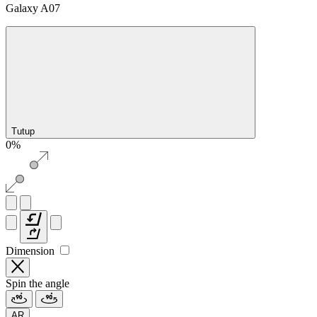
Galaxy A07
Tutup
0%
Dimension
Spin the angle
AR