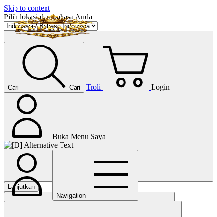
Skip to content
Pilih lokasi dan bahasa Anda.
Troli
Login
Cari
Cari
Buka Menu Saya
Lanjutkan
Navigation