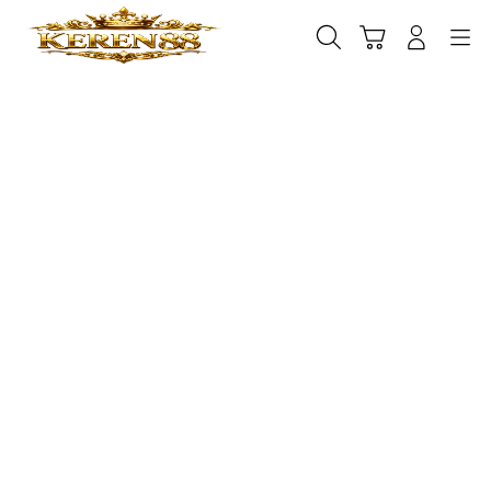
Skip
to
Cari
Troli
Login
Navigation
content