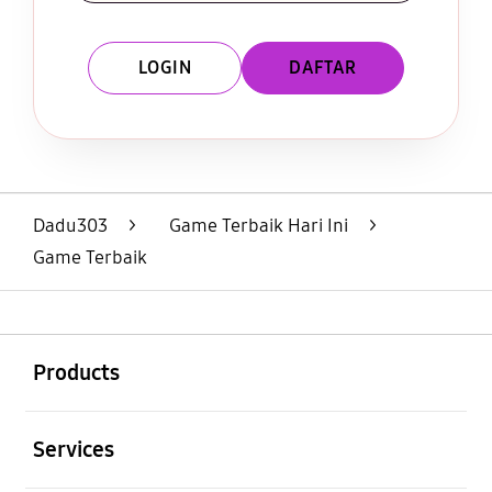
LOGIN
DAFTAR
Layer Popup Close
Dadu303
>
Game Terbaik Hari Ini
>
Game Terbaik
Buka
Footer Navigation
Products
Buka
Services
Buka