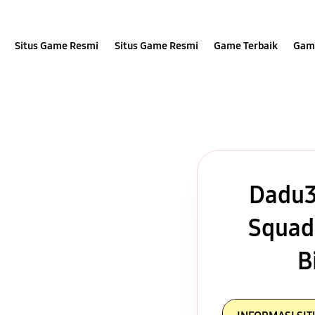
Situs Game Resmi
Situs Game Resmi
Game Terbaik
Game
Dadu3
Squad
B