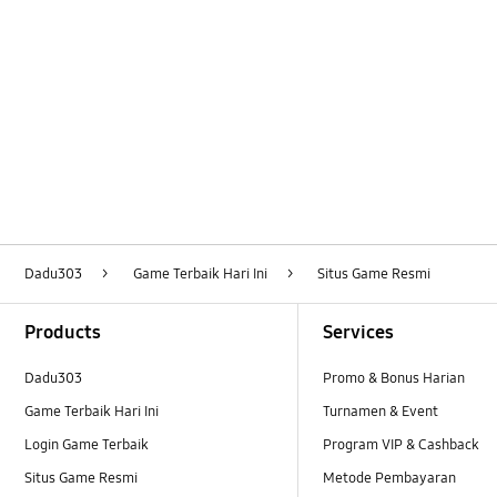
Layer Popup Close
Dadu303
>
Game Terbaik Hari Ini
>
Situs Game Resmi
Footer Navigation
Products
Services
Dadu303
Promo & Bonus Harian
Game Terbaik Hari Ini
Turnamen & Event
Login Game Terbaik
Program VIP & Cashback
Situs Game Resmi
Metode Pembayaran