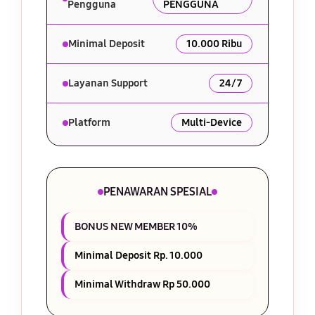
Pengguna
PENGGUNA
Minimal Deposit
10.000 Ribu
Layanan Support
24/7
Platform
Multi-Device
PENAWARAN SPESIAL
BONUS NEW MEMBER 10%
Minimal Deposit Rp. 10.000
Minimal Withdraw Rp 50.000