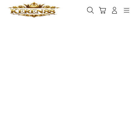
Skip
to
Cari
Troli
Login
Navigation
content