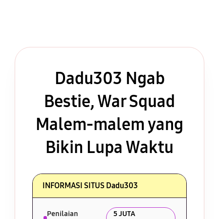
Dadu303 Ngab
Bestie, War Squad
Malem-malem yang
Bikin Lupa Waktu
INFORMASI SITUS Dadu303
Penilaian
5 JUTA